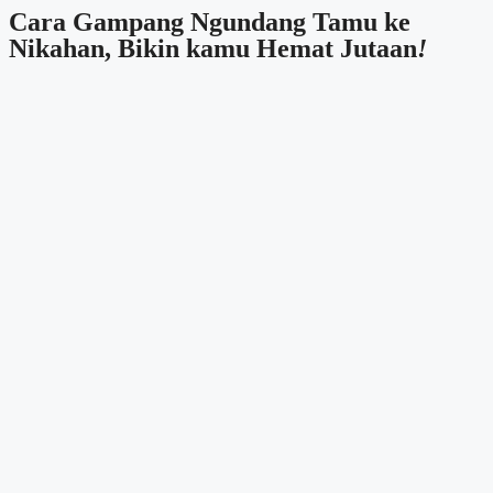
Cara Gampang
Ngundang Tamu
ke
Nikahan, Bikin kamu
Hemat Jutaan
!