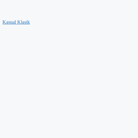
Kasual Klasik