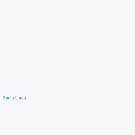
Bucin Unyu