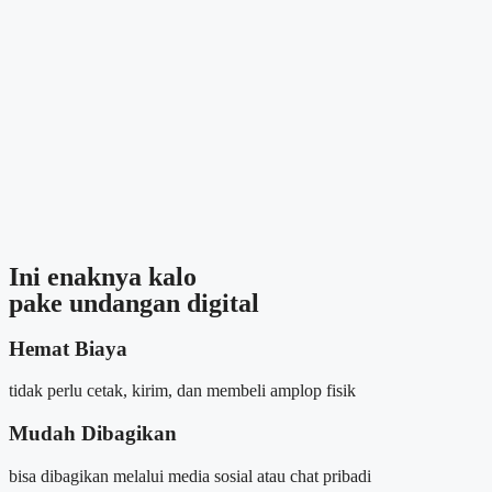
Ini enaknya kalo
pake undangan digital
Hemat Biaya
tidak perlu cetak, kirim, dan membeli amplop fisik
Mudah Dibagikan
bisa dibagikan melalui media sosial atau chat pribadi