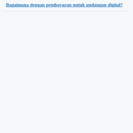
Bagaimana dengan pembayaran untuk undangan digital?