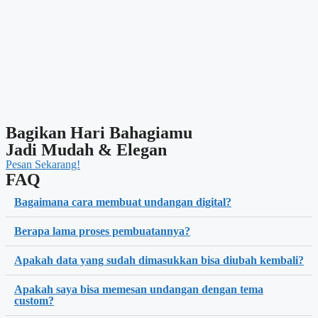
Bagikan Hari Bahagiamu
Jadi Mudah & Elegan
Pesan Sekarang!
FAQ
Bagaimana cara membuat undangan digital?
Berapa lama proses pembuatannya?
Apakah data yang sudah dimasukkan bisa diubah kembali?
Apakah saya bisa memesan undangan dengan tema
custom?