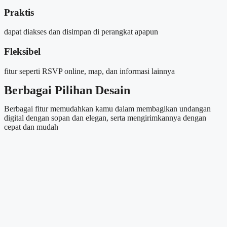
Praktis
dapat diakses dan disimpan di perangkat apapun
Fleksibel
fitur seperti RSVP online, map, dan informasi lainnya
Berbagai Pilihan Desain
Berbagai fitur memudahkan kamu dalam membagikan undangan
digital dengan sopan dan elegan, serta mengirimkannya dengan
cepat dan mudah