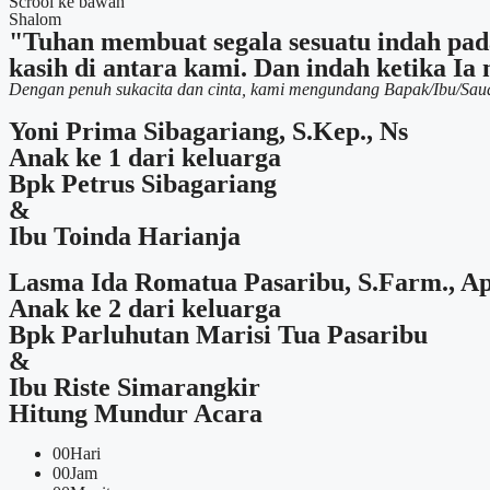
Scrool ke bawah
Shalom
"Tuhan membuat segala sesuatu indah pa
kasih di antara kami. Dan indah ketika I
Dengan penuh sukacita dan cinta, kami mengundang Bapak/Ibu/Sauda
Yoni Prima Sibagariang, S.Kep., Ns
Anak ke 1 dari keluarga
Bpk Petrus Sibagariang
&
Ibu Toinda Harianja
Lasma Ida Romatua Pasaribu, S.Farm., Ap
Anak ke 2 dari keluarga
Bpk Parluhutan Marisi Tua Pasaribu
&
Ibu Riste Simarangkir
Hitung Mundur Acara
00
Hari
00
Jam