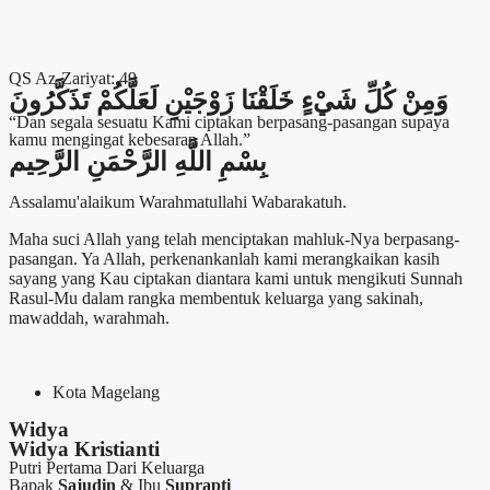
QS Az-Zariyat: 49
وَمِنْ كُلِّ شَيْءٍ خَلَقْنَا زَوْجَيْنِ لَعَلَّكُمْ تَذَكَّرُونَ
“Dan segala sesuatu Kami ciptakan berpasang-pasangan supaya
kamu mengingat kebesaran Allah.”
بِسْمِ اللَّهِ الرَّحْمَنِ الرَّحِيم
Assalamu'alaikum Warahmatullahi Wabarakatuh.
Maha suci Allah yang telah menciptakan mahluk-Nya berpasang-
pasangan. Ya Allah, perkenankanlah kami merangkaikan kasih
sayang yang Kau ciptakan diantara kami untuk mengikuti Sunnah
Rasul-Mu dalam rangka membentuk keluarga yang sakinah,
mawaddah, warahmah.
Kota Magelang
Widya
Widya Kristianti
Putri Pertama Dari Keluarga
Bapak
Sajudin
& Ibu
Suprapti