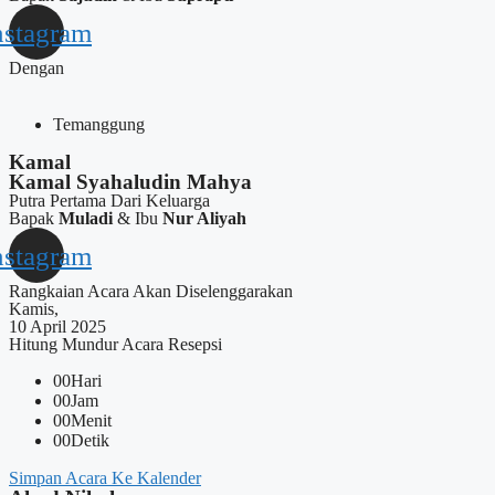
nstagram
Dengan
Temanggung
Kamal
Kamal Syahaludin Mahya
Putra Pertama Dari Keluarga
Bapak
Muladi
& Ibu
Nur Aliyah
nstagram
Rangkaian Acara Akan Diselenggarakan
Kamis,
10 April 2025
Hitung Mundur Acara Resepsi
00
Hari
00
Jam
00
Menit
00
Detik
Simpan Acara Ke Kalender