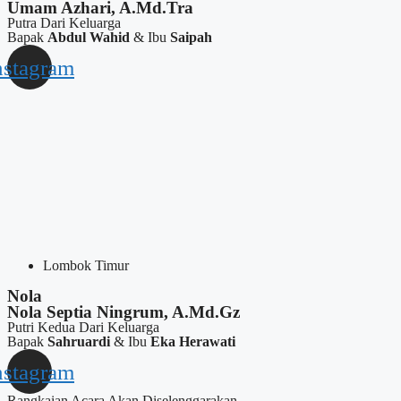
Umam Azhari, A.Md.Tra
Putra Dari Keluarga
Bapak
Abdul Wahid
& Ibu
Saipah
nstagram
Lombok Timur
Nola
Nola Septia Ningrum, A.Md.Gz
Putri Kedua Dari Keluarga
Bapak
Sahruardi
& Ibu
Eka Herawati
nstagram
Rangkaian Acara Akan Diselenggarakan