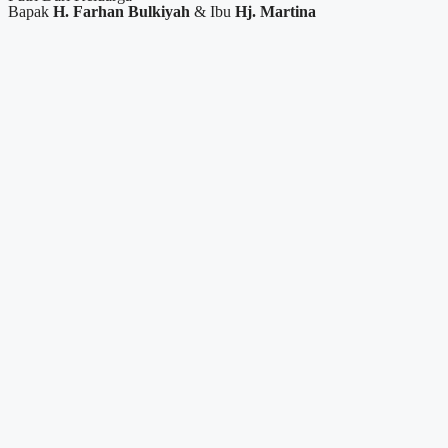
Bapak
H. Farhan Bulkiyah
& Ibu
Hj. Martina