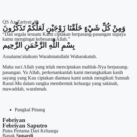
QS Az-Zariyat: 49
وَمِنْ كُلِّ شَيْءٍ خَلَقْنَا زَوْجَيْنِ لَعَلَّكُمْ تَذَكَّرُونَ
“Dan segala sesuatu Kami ciptakan berpasang-pasangan supaya
kamu mengingat kebesaran Allah.”
بِسْمِ اللَّهِ الرَّحْمَنِ الرَّحِيم
Assalamu'alaikum Warahmatullahi Wabarakatuh.
Maha suci Allah yang telah menciptakan mahluk-Nya berpasang-
pasangan. Ya Allah, perkenankanlah kami merangkaikan kasih
sayang yang Kau ciptakan diantara kami untuk mengikuti Sunnah
Rasul-Mu dalam rangka membentuk keluarga yang sakinah,
mawaddah, warahmah.
Pangkal Pinang
Febriyan
Febriyan Saputro
Putra Pertama Dari Keluarga
Bapak
Supardi