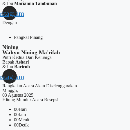
& Ibu
Marianna Tambunan
nstagram
Dengan
Pangkal Pinang
Nining
Wahyu Nining Ma'rifah
Putri Kedua Dari Keluarga
Bapak
Ashari
& Ibu
Bariroh
nstagram
Rangkaian Acara Akan Diselenggarakan
Minggu,
03 Agustus 2025
Hitung Mundur Acara Resepsi
00
Hari
00
Jam
00
Menit
00
Detik