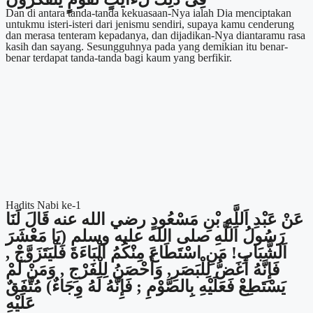
Dan di antara tanda-tanda kekuasaan-Nya ialah Dia menciptakan
untukmu isteri-isteri dari jenismu sendiri, supaya kamu cenderung
dan merasa tenteram kepadanya, dan dijadikan-Nya diantaramu rasa
kasih dan sayang. Sesungguhnya pada yang demikian itu benar-
benar terdapat tanda-tanda bagi kaum yang berfikir.
Hadits Nabi ke-1
عَنْ عَبْدِ اَللَّهِ بْنِ مَسْعُودٍ رضي الله عنه قَالَ لَنَا
رَسُولُ اَللَّهِ صلى الله عليه وسلم (يَا مَعْشَرَ
اَلشَّبَابِ! مَنِ اسْتَطَاعَ مِنْكُمُ اَلْبَاءَةَ فَلْيَتَزَوَّجْ ,
فَإِنَّهُ أَغَضُّ لِلْبَصَرِ, وَأَحْصَنُ لِلْفَرْجِ , وَمَنْ لَمْ
يَسْتَطِعْ فَعَلَيْهِ بِالصَّوْمِ ; فَإِنَّهُ لَهُ وِجَاءٌ) مُتَّفَقٌ
عَلَيْهِ