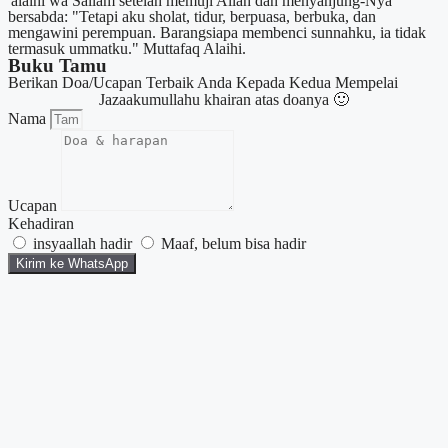
'alaihi wa Sallam setelah memuji Allah dan menyanjung-Nya
bersabda: "Tetapi aku sholat, tidur, berpuasa, berbuka, dan
mengawini perempuan. Barangsiapa membenci sunnahku, ia tidak
termasuk ummatku." Muttafaq Alaihi.
Buku Tamu
Berikan Doa/Ucapan Terbaik Anda Kepada Kedua Mempelai
Jazaakumullahu khairan atas doanya 🙂
Nama
Ucapan
Kehadiran
insyaallah hadir
Maaf, belum bisa hadir
Kirim ke WhatsApp