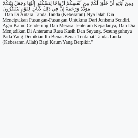
وَمِنْ آيَاتِهِ أَنْ خَلَقَ لَكُمْ مِنْ أَنْفُسِكُمْ أَزْوَاجًا لِتَسْكُنُوا إِلَيْهَا وَجَعَلَ بَيْنَكُمْ
مَوَدَّةً وَرَحْمَةً إِنَّ فِي ذَلِكَ لَآيَاتٍ لِقَوْمٍ يَتَفَكَّرُونَ
"Dan Di Antara Tanda-Tanda (Kebesaran)-Nya Ialah Dia
Menciptakan Pasangan-Pasangan Untukmu Dari Jenismu Sendiri,
Agar Kamu Cenderung Dan Merasa Tenteram Kepadanya, Dan Dia
Menjadikan Di Antaramu Rasa Kasih Dan Sayang. Sesungguhnya
Pada Yang Demikian Itu Benar-Benar Terdapat Tanda-Tanda
(Kebesaran Allah) Bagi Kaum Yang Berpikir."