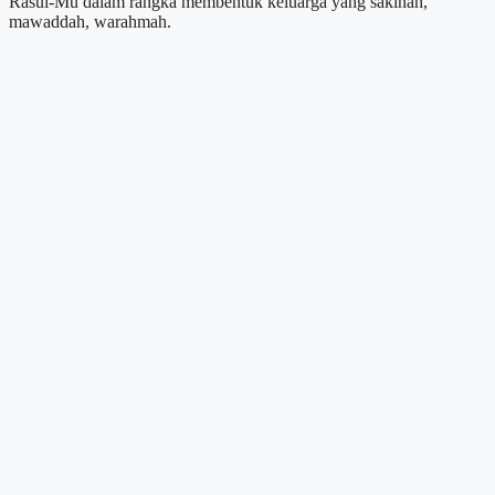
Rasul-Mu dalam rangka membentuk keluarga yang sakinah,
mawaddah, warahmah.