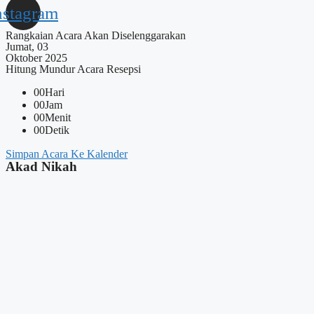
nstagram
Rangkaian Acara Akan Diselenggarakan
Jumat, 03
Oktober 2025
Hitung Mundur Acara Resepsi
00
Hari
00
Jam
00
Menit
00
Detik
Simpan Acara Ke Kalender
Akad Nikah