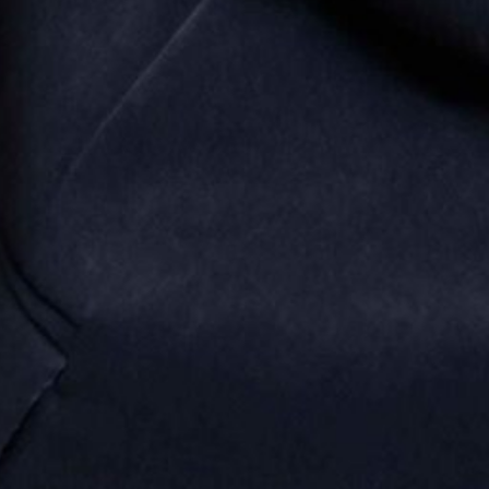
Berikan ucapan/doa terbaik anda kepada kedua
mempelai.