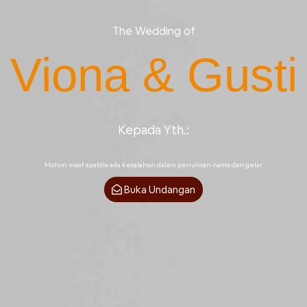
The Wedding of
Viona & Gusti
Kepada Yth.:
Mohon maaf apabila ada kesalahan dalam penulisan nama dan gelar
Buka Undangan