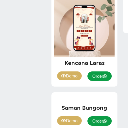
Kencana Laras
Demo
Order
Saman Bungong
Demo
Order