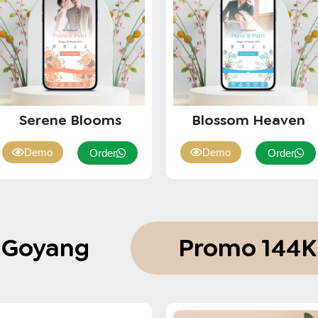
Serene Blooms
Blossom Heaven
Demo
Demo
Order
Order
 Goyang
Promo 144K