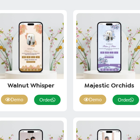
Walnut Whisper
Majestic Orchids
Demo
Demo
Order
Order