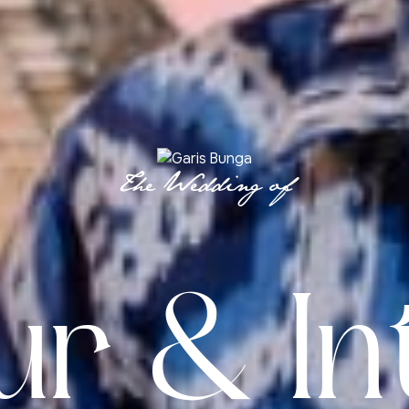
The Wedding of
ur & In