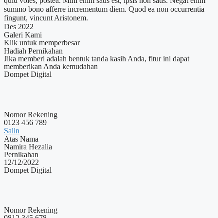
quid voles, postea. Mihi enim satis est, ipsis non satis. Negat enim
summo bono afferre incrementum diem. Quod ea non occurrentia
fingunt, vincunt Aristonem.
Des 2022
Galeri Kami
Klik untuk memperbesar
Hadiah Pernikahan
Jika memberi adalah bentuk tanda kasih Anda, fitur ini dapat
memberikan Anda kemudahan
Dompet Digital
Nomor Rekening
0123 456 789
Salin
Atas Nama
Namira Hezalia
Pernikahan
12/12/2022
Dompet Digital
Nomor Rekening
0812 345 678