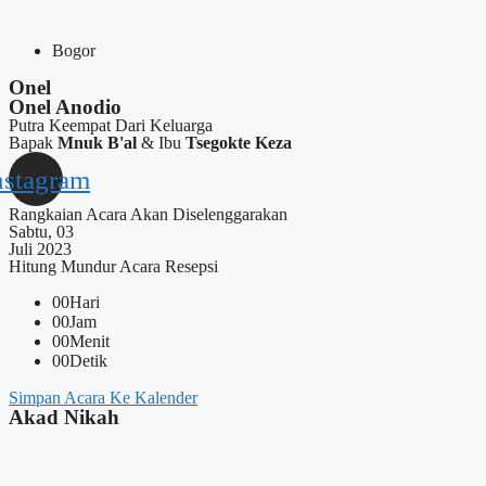
Bogor
Onel
Onel Anodio
Putra Keempat Dari Keluarga
Bapak
Mnuk B'al
& Ibu
Tsegokte Keza
nstagram
Rangkaian Acara Akan Diselenggarakan
Sabtu, 03
Juli 2023
Hitung Mundur Acara Resepsi
00
Hari
00
Jam
00
Menit
00
Detik
Simpan Acara Ke Kalender
Akad Nikah