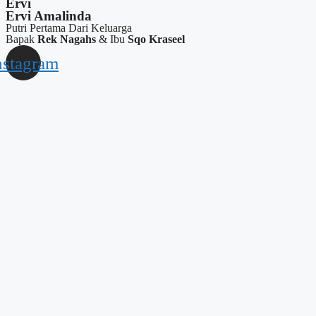
Ervi
Ervi Amalinda
Putri Pertama Dari Keluarga
Bapak
Rek Nagahs
& Ibu
Sqo Kraseel
nstagram