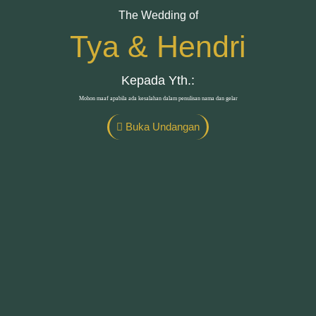
The Wedding of
Tya & Hendri
Kepada Yth.:
Mohon maaf apabila ada kesalahan dalam penulisan nama dan gelar
Buka Undangan