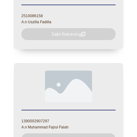
2510086158
A.n Uszilla Fadilla
Salin Rekening
1390002907297
A.n Muhammad Fajrul Falah