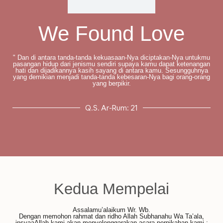
We Found Love
" Dan di antara tanda-tanda kekuasaan-Nya diciptakan-Nya untukmu
pasangan hidup dari jenismu sendiri supaya kamu dapat ketenangan
hati dan dijadikannya kasih sayang di antara kamu. Sesungguhnya
yang demikian menjadi tanda-tanda kebesaran-Nya bagi orang-orang
yang berpikir.
Q.S. Ar-Rum: 21
Kedua Mempelai
Assalamu’alaikum Wr. Wb.
Dengan memohon rahmat dan ridho Allah Subhanahu Wa Ta’ala,
insyaaAllah kami akan menyelenggarakan acara pernikahan kami :