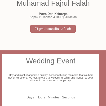
Muhamad Fajrul Falah
Putra Dari Keluarga
Bapak H.Tachari & Ibu Hj.Julaelah
@muhamadfajrulfalah
Wedding Event
Day and night changed so quickly, between thrilling moments that we had
never felt before. We look forward to welcoming family and friends, to bear
witness to our vows on a happy day:
Days
Hours
Minutes
Seconds