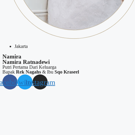
Jakarta
Namira​
Namira​ Ratnadewi
Putri Pertama Dari Keluarga
Bapak
Rek Nagahs
& Ibu
Sqo Kraseel
acebook
Twitter
Instagram