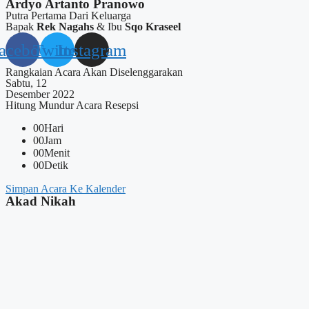
Ardyo Artanto Pranowo
Putra Pertama Dari Keluarga
Bapak
Rek Nagahs
& Ibu
Sqo Kraseel
acebook
Twitter
Instagram
Rangkaian Acara Akan Diselenggarakan
Sabtu, 12
Desember 2022
Hitung Mundur Acara Resepsi
00
Hari
00
Jam
00
Menit
00
Detik
Simpan Acara Ke Kalender
Akad Nikah