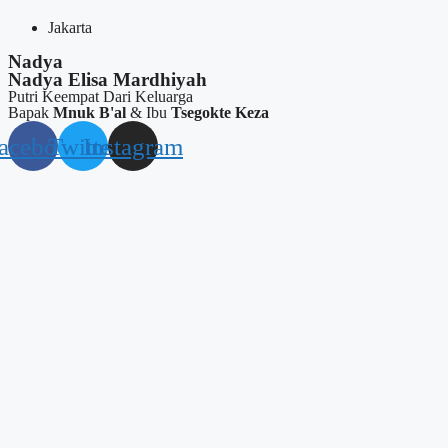
Jakarta
Nadya
Nadya Elisa Mardhiyah
Putri Keempat Dari Keluarga
Bapak
Mnuk B'al
& Ibu
Tsegokte Keza
acebook
Twitter
Instagram