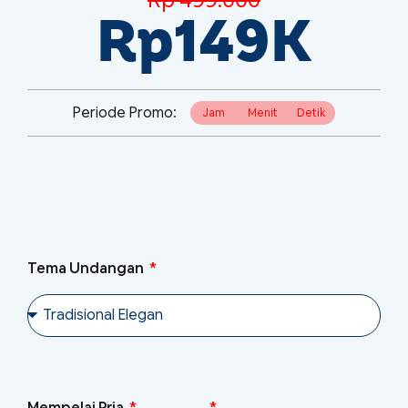
Rp149K
Periode Promo:
Jam
Menit
Detik
Tema Undangan
Mempelai Pria