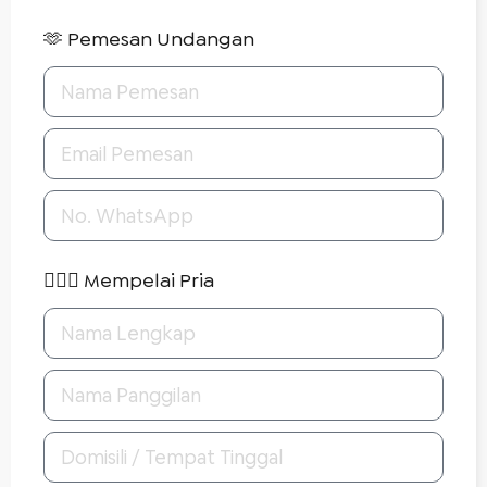
🫶 Pemesan Undangan
🤵🏻‍♂️ Mempelai Pria