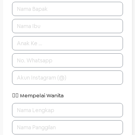
👰‍♀️ Mempelai Wanita