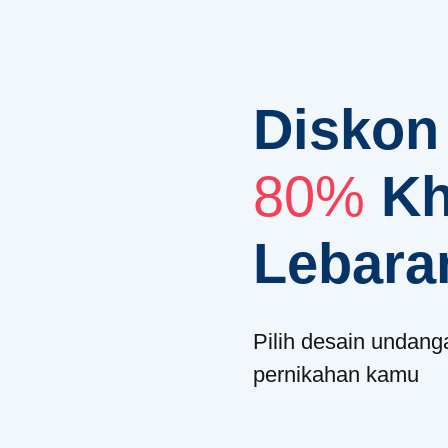
Diskon
80%
K
Lebara
Pilih desain undan
pernikahan kamu