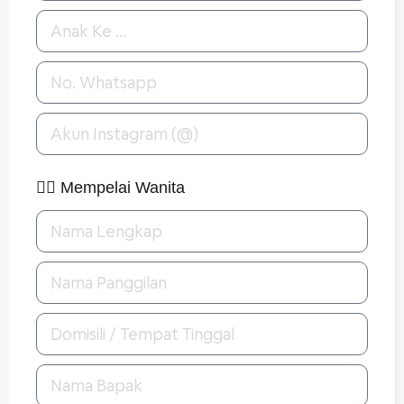
👰‍♀️ Mempelai Wanita