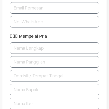
🤵🏻‍♂️ Mempelai Pria