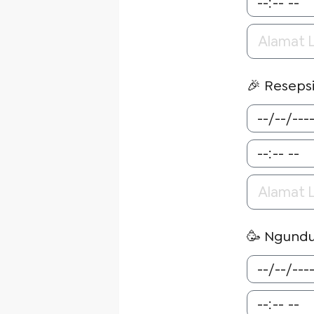
🎉 Reseps
🥳 Ngund