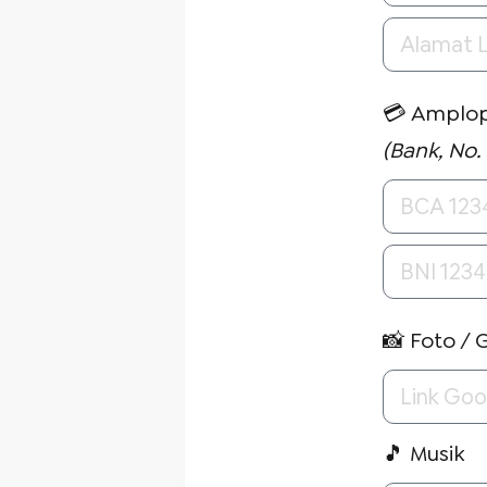
💳 Amplop
(Bank, No.
📸 Foto / 
🎵 Musik