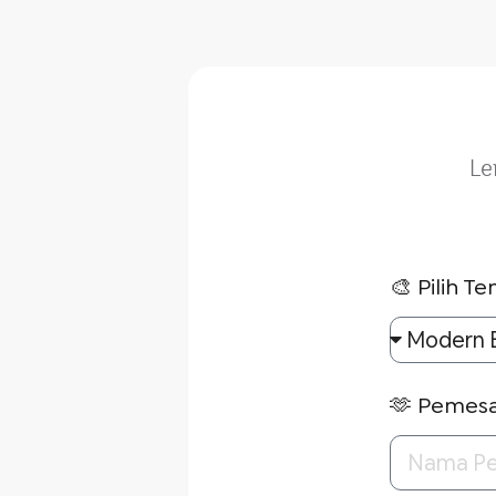
Le
🎨 Pilih T
🫶 Pemes