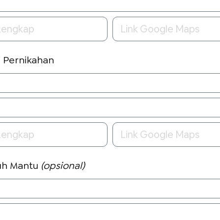
i Pernikahan
uh Mantu
(opsional)