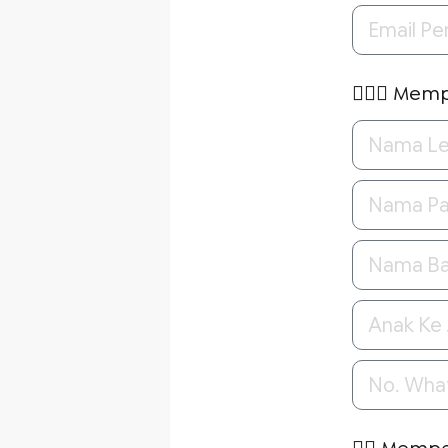
🤵🏻‍♂️ Mem