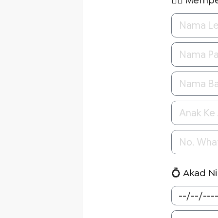
👰‍♀️ Memp
💍 Akad N