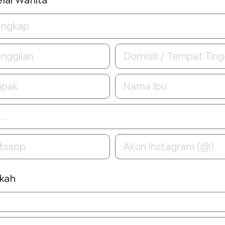
elai Wanita
ikah