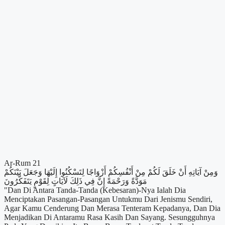
Ar-Rum 21
وَمِنْ آيَاتِهِ أَنْ خَلَقَ لَكُمْ مِنْ أَنْفُسِكُمْ أَزْوَاجًا لِتَسْكُنُوا إِلَيْهَا وَجَعَلَ بَيْنَكُمْ
مَوَدَّةً وَرَحْمَةً إِنَّ فِي ذَلِكَ لَآيَاتٍ لِقَوْمٍ يَتَفَكَّرُونَ
"Dan Di Antara Tanda-Tanda (Kebesaran)-Nya Ialah Dia
Menciptakan Pasangan-Pasangan Untukmu Dari Jenismu Sendiri,
Agar Kamu Cenderung Dan Merasa Tenteram Kepadanya, Dan Dia
Menjadikan Di Antaramu Rasa Kasih Dan Sayang. Sesungguhnya