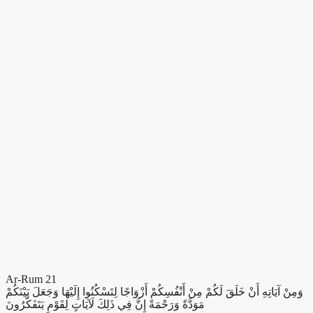
Ar-Rum 21
وَمِنْ آيَاتِهِ أَنْ خَلَقَ لَكُمْ مِنْ أَنْفُسِكُمْ أَزْوَاجًا لِتَسْكُنُوا إِلَيْهَا وَجَعَلَ بَيْنَكُمْ
مَوَدَّةً وَرَحْمَةً إِنَّ فِي ذَلِكَ لَآيَاتٍ لِقَوْمٍ يَتَفَكَّرُونَ