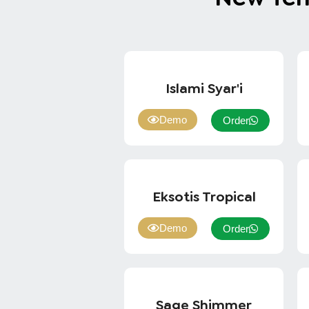
Islami Syar'i
Demo
Order
Eksotis Tropical
Demo
Order
Sage Shimmer