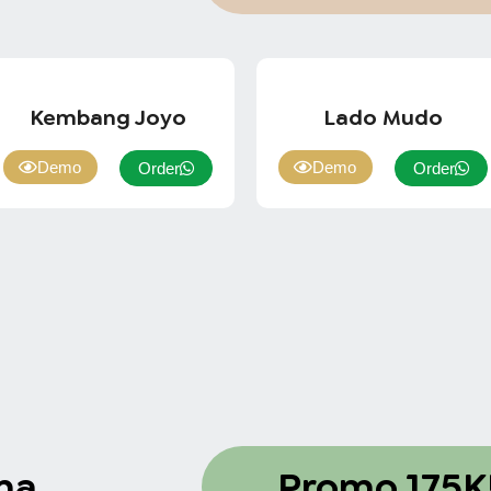
Kembang Joyo
Lado Mudo
Demo
Demo
Order
Order
ma
Promo 175K