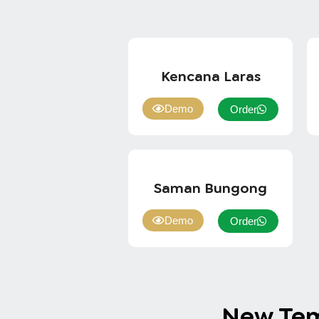
Kencana Laras
Demo
Order
Saman Bungong
Demo
Order
New Te