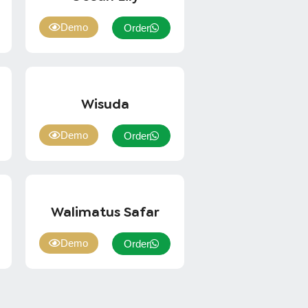
Demo
Order
Wisuda
Demo
Order
Walimatus Safar
Demo
Order