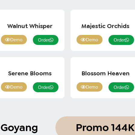
Walnut Whisper
Majestic Orchids
Demo
Demo
Order
Order
Serene Blooms
Blossom Heaven
Demo
Demo
Order
Order
 Goyang
Promo 144K