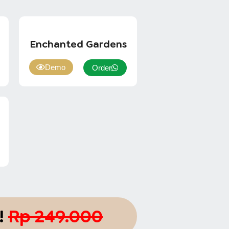
Enchanted Gardens
Demo
Order
!
Rp 249.000