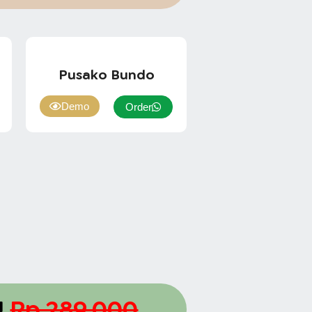
Pusako Bundo
Demo
Order
!
Rp 289.000