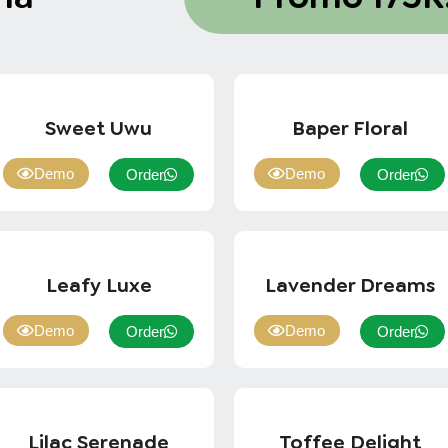
Sweet Uwu
Baper Floral
Demo
Demo
Order
Order
Leafy Luxe
Lavender Dreams
Demo
Demo
Order
Order
Lilac Serenade
Toffee Delight