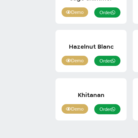
Demo
Order
Hazelnut Blanc
Demo
Order
Khitanan
Demo
Order