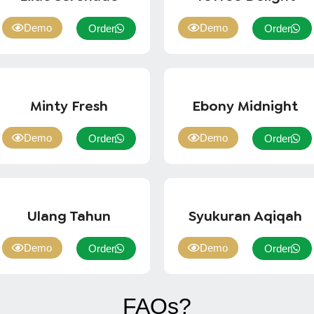
Demo
Demo
Order
Order
Minty Fresh
Ebony Midnight
Demo
Demo
Order
Order
Ulang Tahun
Syukuran Aqiqah
Demo
Demo
Order
Order
FAQs?