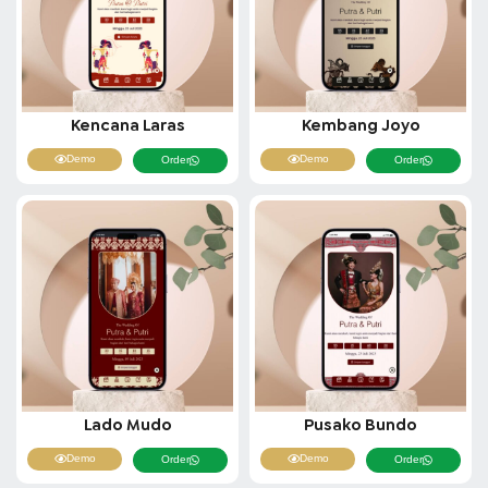
Kencana Laras
Kembang Joyo
Demo
Demo
Order
Order
Lado Mudo
Pusako Bundo
Demo
Demo
Order
Order