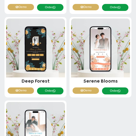
Demo
Demo
Order
Order
Deep Forest
Serene Blooms
Demo
Demo
Order
Order