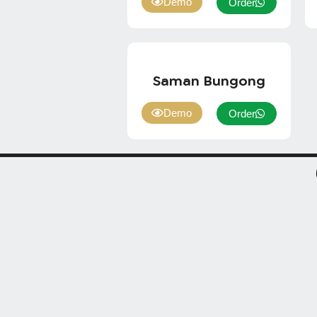
Demo
Order
Saman Bungong
Demo
Order