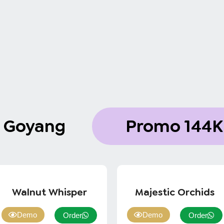
i Goyang
Promo 144K
Walnut Whisper
Majestic Orchids
Demo
Demo
Order
Order