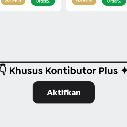
Demo
Demo
Order
Order
👇 Khusus Kontibutor Plus 
Aktifkan