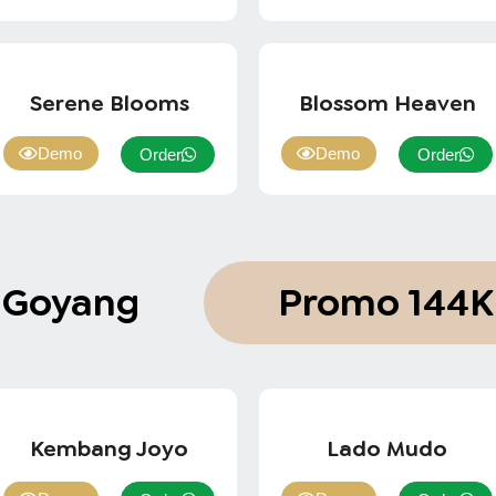
Serene Blooms
Blossom Heaven
Demo
Demo
Order
Order
 Goyang
Promo 144K
Kembang Joyo
Lado Mudo