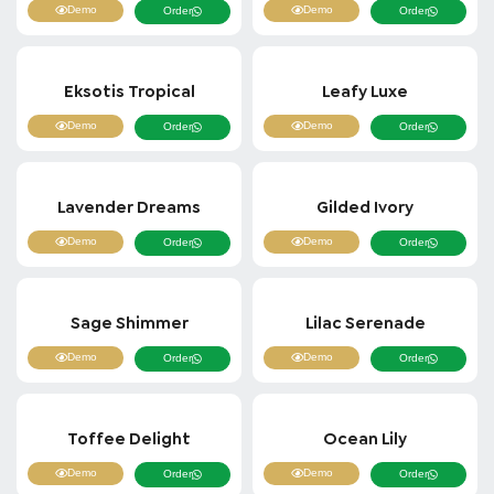
Demo
Demo
Order
Order
Eksotis Tropical
Leafy Luxe
Demo
Demo
Order
Order
Lavender Dreams
Gilded Ivory
Demo
Demo
Order
Order
Sage Shimmer
Lilac Serenade
Demo
Demo
Order
Order
Toffee Delight
Ocean Lily
Demo
Demo
Order
Order