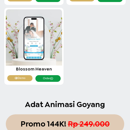
Blossom Heaven
Demo
Order
Adat Animasi Goyang
Promo 144K!
Rp 249.000