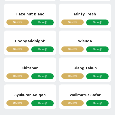
Hazelnut Blanc
Minty Fresh
Demo
Demo
Order
Order
Ebony Midnight
Wisuda
Demo
Demo
Order
Order
Khitanan
Ulang Tahun
Demo
Demo
Order
Order
Syukuran Aqiqah
Walimatus Safar
Demo
Demo
Order
Order