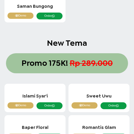
Saman Bungong
Demo
Order
New Tema
Promo 175K!
Rp 289.000
Islami Syar'i
Sweet Uwu
Demo
Demo
Order
Order
Baper Floral
Romantis Glam