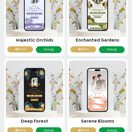
Majestic Orchids
Enchanted Gardens
Demo
Demo
Order
Order
Deep Forest
Serene Blooms
Demo
Demo
Order
Order