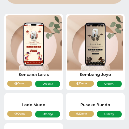
Kencana Laras
Kembang Joyo
Demo
Demo
Order
Order
Lado Mudo
Pusako Bundo
Demo
Demo
Order
Order