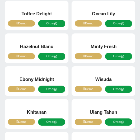
Toffee Delight
Ocean Lily
Demo
Order
Demo
Order
Hazelnut Blanc
Minty Fresh
Demo
Order
Demo
Order
Ebony Midnight
Wisuda
Demo
Order
Demo
Order
Khitanan
Ulang Tahun
Demo
Order
Demo
Order