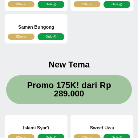
Demo
Order
Demo
Order
Saman Bungong
Demo
Order
New Tema
Promo 175K! dari
Rp
289.000
Islami Syar'i
Sweet Uwu
Demo
Order
Demo
Order