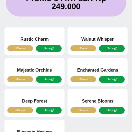
249.000
Rustic Charm
Walnut Whisper
Demo
Order
Demo
Order
Majestic Orchids
Enchanted Gardens
Demo
Order
Demo
Order
Deep Forest
Serene Blooms
Demo
Order
Demo
Order
Blossom Heaven