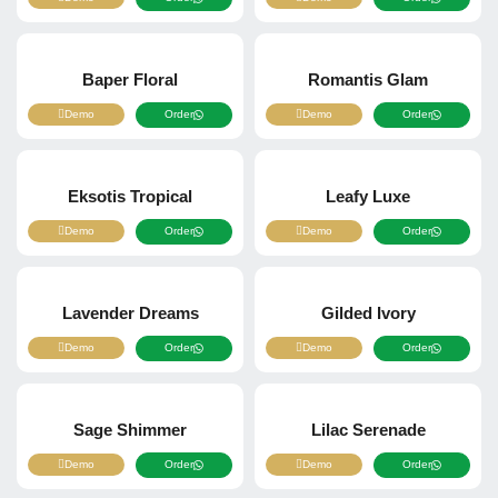
Baper Floral
Romantis Glam
Demo
Order
Demo
Order
Eksotis Tropical
Leafy Luxe
Demo
Order
Demo
Order
Lavender Dreams
Gilded Ivory
Demo
Order
Demo
Order
Sage Shimmer
Lilac Serenade
Demo
Order
Demo
Order