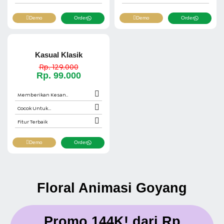
Demo
Order
Demo
Order
Kasual Klasik
Rp. 129.000
Rp. 99.000
Memberikan Kesan..
Cocok Untuk...
Fitur Terbaik
Demo
Order
Floral Animasi Goyang
Promo 144K! dari
Rp