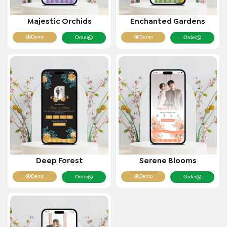
Majestic Orchids
Enchanted Gardens
Demo
Demo
Order
Order
Deep Forest
Serene Blooms
Demo
Demo
Order
Order