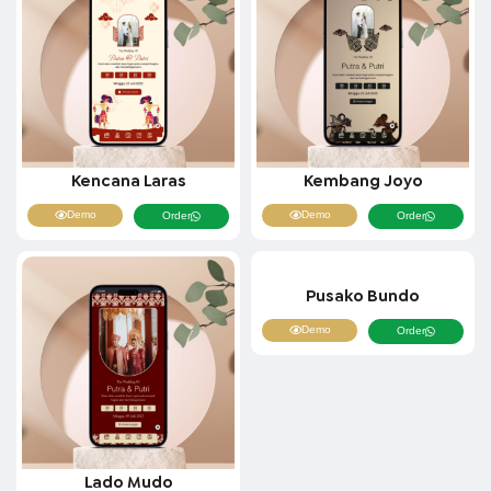
Kencana Laras
Kembang Joyo
Demo
Demo
Order
Order
Pusako Bundo
Demo
Order
Lado Mudo