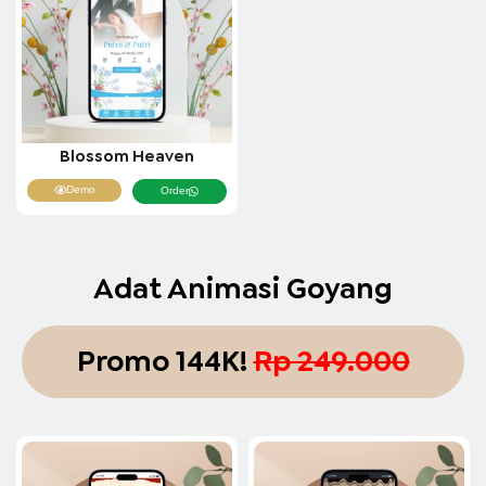
Blossom Heaven
Demo
Order
Adat Animasi Goyang
Promo 144K!
Rp 249.000