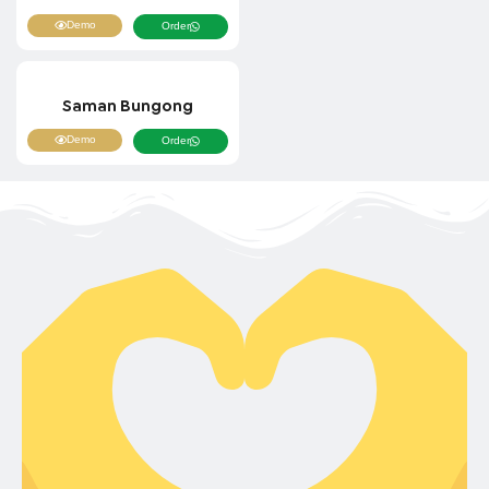
Demo
Order
Saman Bungong
Demo
Order