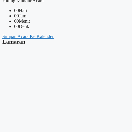
Hitung Mundur Acara
00
Hari
00
Jam
00
Menit
00
Detik
Simpan Acara Ke Kalender
Lamaran