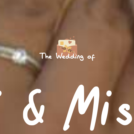
The Wedding of
i & Mi