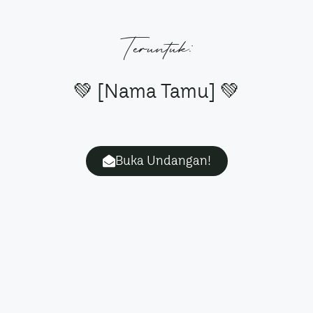
Teruntuk:
💚 [Nama Tamu] 💚
Buka Undangan!