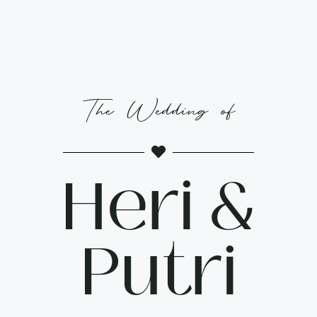
The Wedding of
Heri &
Putri