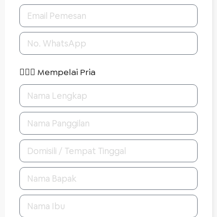
🤵🏻‍♂️ Mempelai Pria