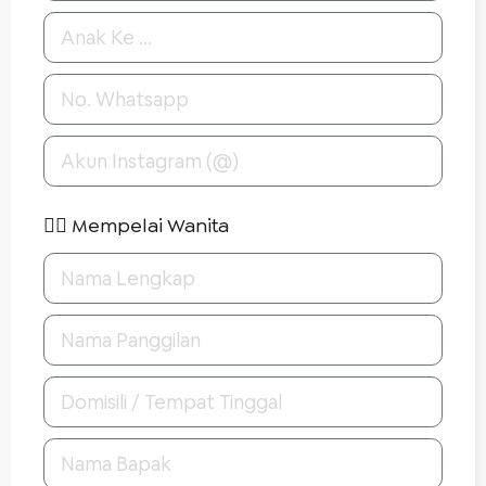
👰‍♀️ Mempelai Wanita