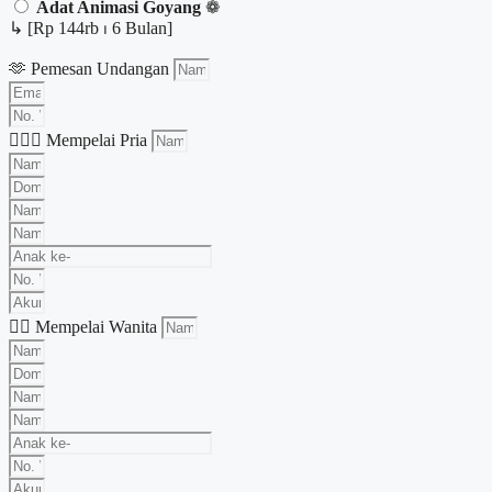
Adat Animasi Goyang
❁
↳ [Rp 144rb ⏐ 6 Bulan]
🫶 Pemesan Undangan
🤵🏻‍♂️ Mempelai Pria
👰‍♀️ Mempelai Wanita