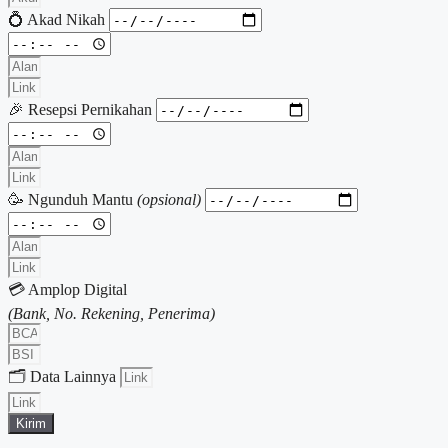
💍 Akad Nikah
🎉 Resepsi Pernikahan
🥳 Ngunduh Mantu
(opsional)
💳 Amplop Digital
(Bank, No. Rekening, Penerima)
🗂 Data Lainnya
Kirim