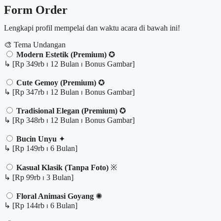
Form Order
Lengkapi profil mempelai dan waktu acara di bawah ini!
🎨 Tema Undangan
Modern Estetik (Premium)
✪
↳ [Rp 349rb ⏐ 12 Bulan ⏐ Bonus Gambar]
Cute Gemoy (Premium)
✪
↳ [Rp 347rb ⏐ 12 Bulan ⏐ Bonus Gambar]
Tradisional Elegan (Premium)
✪
↳ [Rp 348rb ⏐ 12 Bulan ⏐ Bonus Gambar]
Bucin Unyu
✦
↳ [Rp 149rb ⏐ 6 Bulan]
Kasual Klasik (Tanpa Foto)
※
↳ [Rp 99rb ⏐ 3 Bulan]
Floral Animasi Goyang
✺
↳ [Rp 144rb ⏐ 6 Bulan]