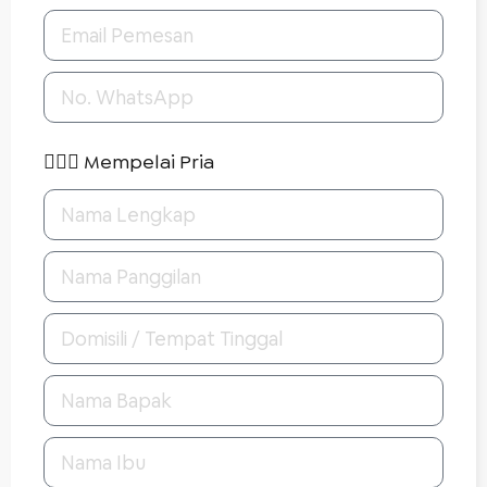
🤵🏻‍♂️ Mempelai Pria