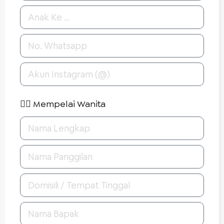
👰‍♀️ Mempelai Wanita