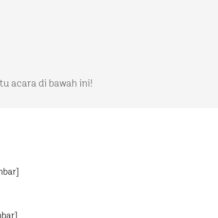
u acara di bawah ini!
mbar]
mbar]