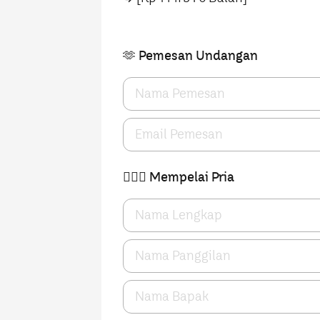
🫶 Pemesan Undangan
🤵🏻‍♂️ Mempelai Pria