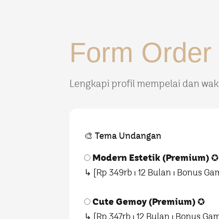
Form Order
Lengkapi profil mempelai dan wakt
🎨 Tema Undangan
Modern Estetik (Premium)
✪
↳ [Rp 349rb ⏐ 12 Bulan ⏐ Bonus Ga
Cute Gemoy (Premium)
✪
↳ [Rp 347rb ⏐ 12 Bulan ⏐ Bonus Ga