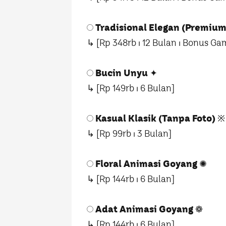
Tradisional Elegan (Premium
↳ [Rp 348rb ⏐ 12 Bulan ⏐ Bonus Ga
Bucin Unyu
✦
↳ [Rp 149rb ⏐ 6 Bulan]
Kasual Klasik (Tanpa Foto)
※
↳ [Rp 99rb ⏐ 3 Bulan]
Floral Animasi Goyang
✺
↳ [Rp 144rb ⏐ 6 Bulan]
Adat Animasi Goyang
❁
↳ [Rp 144rb ⏐ 6 Bulan]