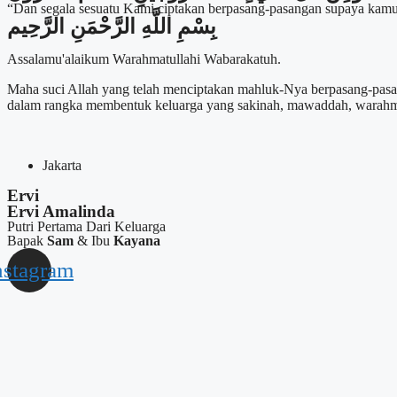
“Dan segala sesuatu Kami ciptakan berpasang-pasangan supaya kamu
بِسْمِ اللَّهِ الرَّحْمَنِ الرَّحِيم
Assalamu'alaikum Warahmatullahi Wabarakatuh.
Maha suci Allah yang telah menciptakan mahluk-Nya berpasang-pasa
dalam rangka membentuk keluarga yang sakinah, mawaddah, warah
Jakarta
Ervi
Ervi Amalinda
Putri Pertama Dari Keluarga
Bapak
Sam
& Ibu
Kayana
nstagram