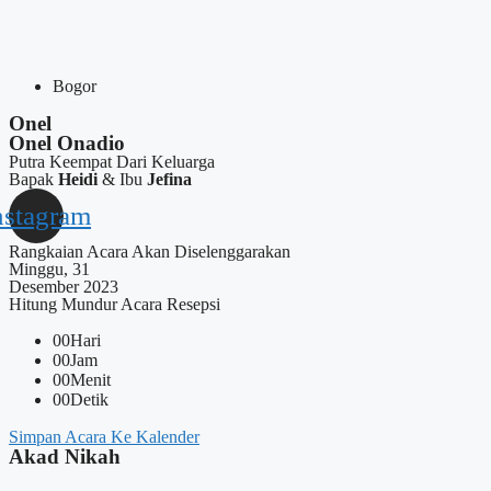
Bogor
Onel
Onel Onadio
Putra Keempat Dari Keluarga
Bapak
Heidi
& Ibu
Jefina
nstagram
Rangkaian Acara Akan Diselenggarakan
Minggu, 31
Desember 2023
Hitung Mundur Acara Resepsi
00
Hari
00
Jam
00
Menit
00
Detik
Simpan Acara Ke Kalender
Akad Nikah