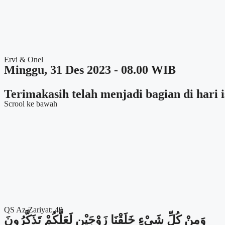
Ervi & Onel
Minggu, 31 Des 2023 - 08.00 WIB
Terimakasih telah menjadi bagian di hari
Scrool ke bawah
QS Az-Zariyat: 49
وَمِنْ كُلِّ شَيْءٍ خَلَقْنَا زَوْجَيْنِ لَعَلَّكُمْ تَذَكَّرُونَ