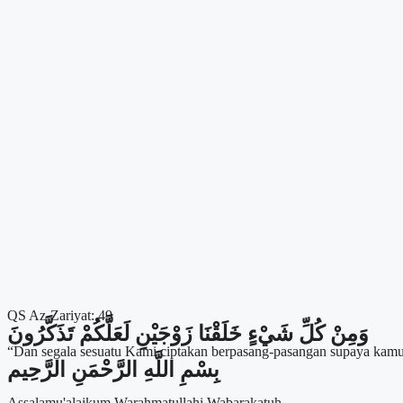
QS Az-Zariyat: 49
وَمِنْ كُلِّ شَيْءٍ خَلَقْنَا زَوْجَيْنِ لَعَلَّكُمْ تَذَكَّرُونَ
“Dan segala sesuatu Kami ciptakan berpasang-pasangan supaya kamu
بِسْمِ اللَّهِ الرَّحْمَنِ الرَّحِيم
Assalamu'alaikum Warahmatullahi Wabarakatuh.