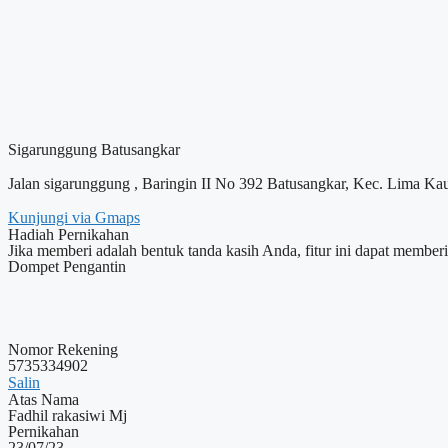
Sigarunggung Batusangkar
Jalan sigarunggung , Baringin II No 392 Batusangkar, Kec. Lima K
Kunjungi via Gmaps
Hadiah Pernikahan
Jika memberi adalah bentuk tanda kasih Anda, fitur ini dapat memb
Dompet Pengantin
Nomor Rekening
5735334902
Salin
Atas Nama
Fadhil rakasiwi Mj
Pernikahan
23/07/23