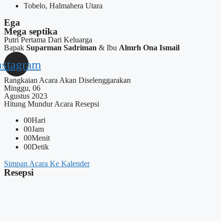
Tobelo, Halmahera Utara
Ega
Mega septika
Putri Pertama Dari Keluarga
Bapak
Suparman Sadriman
& Ibu
Almrh Ona Ismail
nstagram
Rangkaian Acara Akan Diselenggarakan
Minggu, 06
Agustus 2023
Hitung Mundur Acara Resepsi
00
Hari
00
Jam
00
Menit
00
Detik
Simpan Acara Ke Kalender
Resepsi