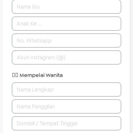
👰‍♀️ Mempelai Wanita