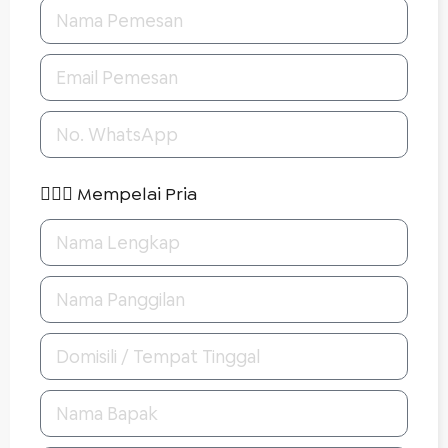
🤵🏻‍♂️ Mempelai Pria