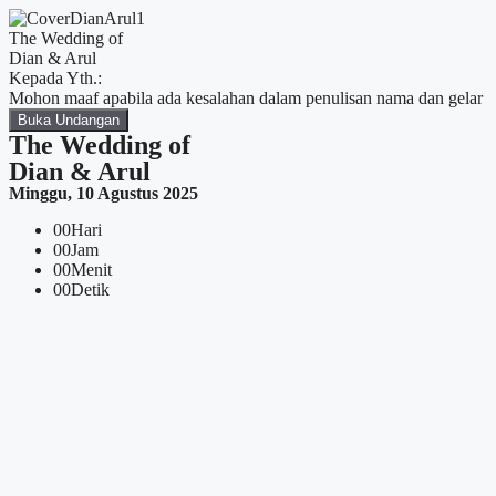
The Wedding of
Dian & Arul
Kepada Yth.:
Mohon maaf apabila ada kesalahan dalam penulisan nama dan gelar
Buka Undangan
The Wedding of
Dian & Arul
Minggu, 10 Agustus 2025
00
Hari
00
Jam
00
Menit
00
Detik