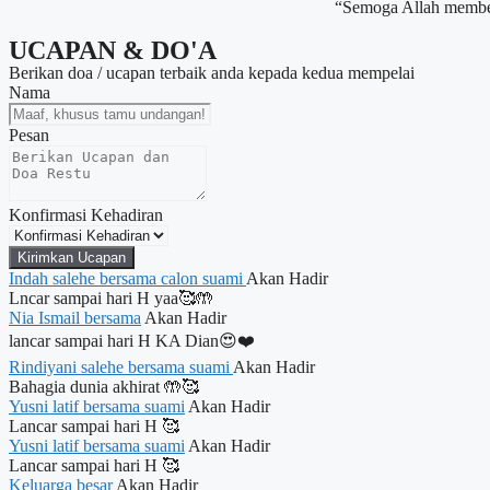
“Semoga Allah member
UCAPAN & DO'A
Berikan doa / ucapan terbaik anda kepada kedua mempelai
Nama
Pesan
Konfirmasi Kehadiran
Kirimkan Ucapan
Indah salehe bersama calon suami
Akan Hadir
Lncar sampai hari H yaa🥰🤲
Nia Ismail bersama
Akan Hadir
lancar sampai hari H KA Dian😍❤️
Rindiyani salehe bersama suami
Akan Hadir
Bahagia dunia akhirat 🤲🥰
Yusni latif bersama suami
Akan Hadir
Lancar sampai hari H 🥰
Yusni latif bersama suami
Akan Hadir
Lancar sampai hari H 🥰
Keluarga besar
Akan Hadir