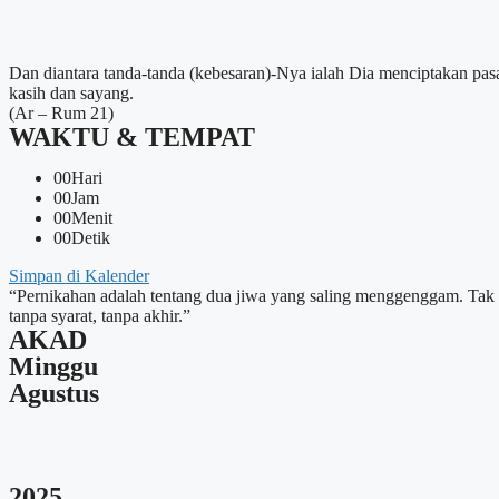
Dan diantara tanda-tanda (kebesaran)-Nya ialah Dia menciptakan pa
kasih dan sayang.
(Ar – Rum 21)
WAKTU & TEMPAT
00
Hari
00
Jam
00
Menit
00
Detik
Simpan di Kalender
“Pernikahan adalah tentang dua jiwa yang saling menggenggam. Tak goy
tanpa syarat, tanpa akhir.”
AKAD
Minggu
Agustus
2025