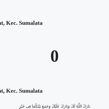
at, Kec. Sumalata
0
at, Kec. Sumalata
بَارَكَ اللَّهُ لَكَ وَبَارَكَ عَلَيْكَ وَجَمَعَ بَيْنَكُمَا فِى خَيْرٍ