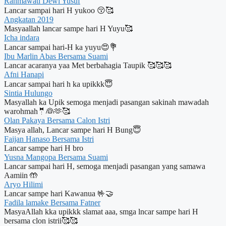
Rahmawati Dewi Yusuf
Lancar sampai hari H yukoo 😚🥰
Angkatan 2019
Masyaallah lancar sampe hari H Yuyu🥰
Icha indara
Lancar sampai hari-H ka yuyu😍💐
Ibu Marlin Abas Bersama Suami
Lancar acaranya yaa Met berbahagia Taupik 🥰🥰🥰
Afni Hanapi
Lancar sampai hari h ka upikkk😇
Sintia Hulungo
Masyallah ka Upik semoga menjadi pasangan sakinah mawadah
warohmah🤵👰🫶🥰
Olan Pakaya Bersama Calon Istri
Masya allah, Lancar sampe hari H Bung😇
Faijan Hanaso Bersama Istri
Lancar sampe hari H bro
Yusna Mangopa Bersama Suami
Lancar sampai hari H, semoga menjadi pasangan yang samawa
Aamiin 🤲
Aryo Hilimi
Lancar sampe hari Kawanua 🤟🤝
Fadila lamake Bersama Fatner
MasyaAllah kka upikkk slamat aaa, smga lncar sampe hari H
bersama clon istrii🥰🥰