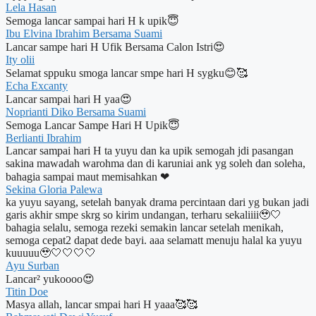
Lela Hasan
Semoga lancar sampai hari H k upik😇
Ibu Elvina Ibrahim Bersama Suami
Lancar sampe hari H Ufik Bersama Calon Istri😍
Ity olii
Selamat sppuku smoga lancar smpe hari H sygku😊🥰
Echa Excanty
Lancar sampai hari H yaa😍
Noprianti Diko Bersama Suami
Semoga Lancar Sampe Hari H Upik😇
Berlianti Ibrahim
Lancar sampai hari H ta yuyu dan ka upik semogah jdi pasangan
sakina mawadah warohma dan di karuniai ank yg soleh dan soleha,
bahagia sampai maut memisahkan ❤
Sekina Gloria Palewa
ka yuyu sayang, setelah banyak drama percintaan dari yg bukan jadi
garis akhir smpe skrg so kirim undangan, terharu sekaliiii🥹🤍
bahagia selalu, semoga rezeki semakin lancar setelah menikah,
semoga cepat2 dapat dede bayi. aaa selamatt menuju halal ka yuyu
kuuuuu🥹🤍🤍🤍🤍
Ayu Surban
Lancar² yukoooo😍
Titin Doe
Masya allah, lancar smpai hari H yaaa🥰🥰