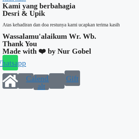
Kami yang berbahagia
Desri & Upik
Atas kehadiran dan doa restunya kami ucapkan terima kasih​​
Wassalamu'alaikum Wr. Wb.
Thank You
Made with ❤️ by Nur Gobel
hatsapp
Calendar-
Gift
alt