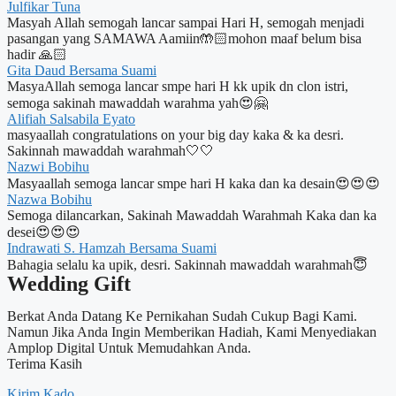
Julfikar Tuna
Masyah Allah semogah lancar sampai Hari H, semogah menjadi
pasangan yang SAMAWA Aamiin🤲🏻mohon maaf belum bisa
hadir 🙏🏻
Gita Daud Bersama Suami
MasyaAllah semoga lancar smpe hari H kk upik dn clon istri,
semoga sakinah mawaddah warahma yah😍🤗
Alifiah Salsabila Eyato
masyaallah congratulations on your big day kaka & ka desri.
Sakinnah mawaddah warahmah🤍🤍
Nazwi Bobihu
Masyaallah semoga lancar smpe hari H kaka dan ka desain😍😍😍
Nazwa Bobihu
Semoga dilancarkan, Sakinah Mawaddah Warahmah Kaka dan ka
desei😍😍😍
Indrawati S. Hamzah Bersama Suami
Bahagia selalu ka upik, desri. Sakinnah mawaddah warahmah😇
Wedding Gift
Berkat Anda Datang Ke Pernikahan Sudah Cukup Bagi Kami.
Namun Jika Anda Ingin Memberikan Hadiah, Kami Menyediakan
Amplop Digital Untuk Memudahkan Anda.
Terima Kasih
Kirim Kado