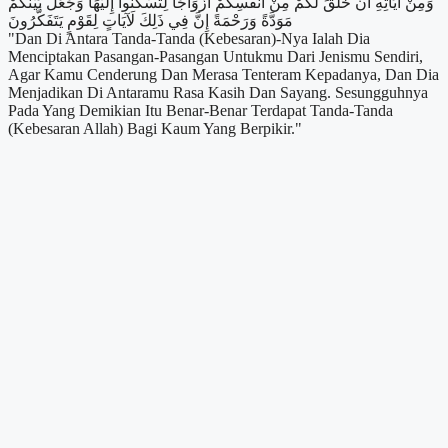
وَمِنْ آيَاتِهِ أَنْ خَلَقَ لَكُمْ مِنْ أَنْفُسِكُمْ أَزْوَاجًا لِتَسْكُنُوا إِلَيْهَا وَجَعَلَ بَيْنَكُمْ
مَوَدَّةً وَرَحْمَةً إِنَّ فِي ذَلِكَ لَآيَاتٍ لِقَوْمٍ يَتَفَكَّرُونَ
"Dan Di Antara Tanda-Tanda (Kebesaran)-Nya Ialah Dia
Menciptakan Pasangan-Pasangan Untukmu Dari Jenismu Sendiri,
Agar Kamu Cenderung Dan Merasa Tenteram Kepadanya, Dan Dia
Menjadikan Di Antaramu Rasa Kasih Dan Sayang. Sesungguhnya
Pada Yang Demikian Itu Benar-Benar Terdapat Tanda-Tanda
(Kebesaran Allah) Bagi Kaum Yang Berpikir."