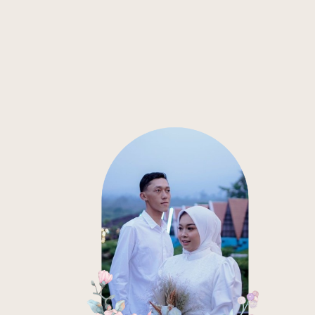
MasyaAllah. Lancar2 sampai hari-H. InsyaAllah jadi
keluarga yang samawa 🙏🙏🙏
Muhammad Alwandy, S.Math🤍
Tidak Hadir
Masya Allah, semoga lancar sampai hari H Ayu 🙌
LD. Muh Awalul Rizki Nasir, S.T Dan Ibu
Akan Hadir
Lancar² sampai hari H spup 🥰❤️‍🔥
Indah Puspita Sari S.Km 🤍
Tidak Hadir
MasyaAllah Lancar2 sampai Hari H ayuu❤️
Wd. Husriawati,S.Pd dan Part
Tidak Hadir
Masya Allah . lancar sampai Hari H double A
Wd. Husriawati,S.Pd dan Part
Hadir
Masya Allah . lancar sampai Hari H double A