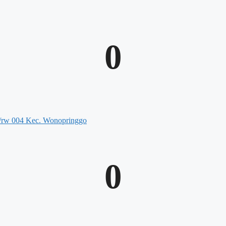
0
/rw 004 Kec. Wonopringgo​
0