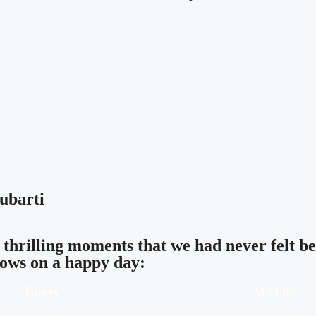
ubarti
 thrilling moments that we had never felt b
 vows on a happy day:
Hours
Minutes