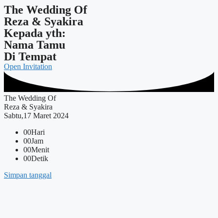
The Wedding Of
Reza & Syakira
Kepada yth:
Nama Tamu
Di Tempat
Open Invitation
The Wedding Of
Reza & Syakira
Sabtu,17 Maret 2024
00
Hari
00
Jam
00
Menit
00
Detik
Simpan tanggal